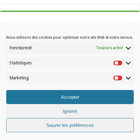
Nous utilisons des cookies pour optimiser notre site Web et notre service.
Fonctionnel
Toujours activé
Contactez-nous
Choisissez votre formule d’abonnement
Statistiques
Statistiqu
À propos de Volleynews
Marketing
Marketin
© Volleynews.be
2026
Conditions générales
|
Déclaration de confidentialité
|
Cookies
|
Disclaimer
Accepter
Français
Nederlands
Ignorer
Sauver les préférences