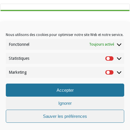
Nous utilisons des cookies pour optimiser notre site Web et notre service.
Fonctionnel
Toujours activé
Contactez-nous
Choisissez votre formule d’abonnement
Statistiques
Statistiqu
À propos de Volleynews
Marketing
Marketin
© Volleynews.be
2026
Conditions générales
|
Déclaration de confidentialité
|
Cookies
|
Disclaimer
Accepter
Français
Nederlands
Ignorer
Sauver les préférences