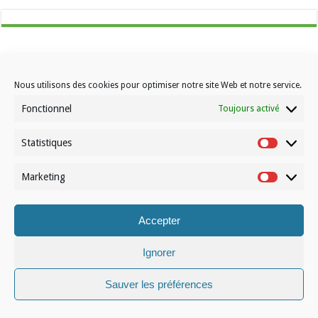
Nous utilisons des cookies pour optimiser notre site Web et notre service.
Fonctionnel
Toujours activé
Contactez-nous
Choisissez votre formule d’abonnement
Statistiques
Statistiqu
À propos de Volleynews
Marketing
Marketin
© Volleynews.be
2026
Conditions générales
|
Déclaration de confidentialité
|
Cookies
|
Disclaimer
Accepter
Français
Nederlands
Ignorer
Sauver les préférences